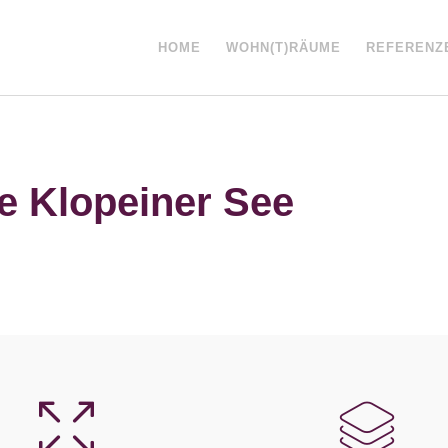
HOME
WOHN(T)RÄUME
REFERENZ
e Klopeiner See