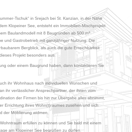
ummer-Tschuk“ in Srejach bei St. Kanzian, in der Nähe
m Klopeiner See, entsteht ein Immobilien-Mischprojekt
nem Baulandmodell mit 8 Baugründen ab 500 m²
 und Gastrobetrieb mit ganzjähriger Nutzung. Die
baubarem Bergblick, als auch die gute Erreichbarkeit
ieses Projekt besonders aus.
ung oder einem Baugrund haben, dann kontaktieren Sie
 auch ihr Wohnhaus nach individuellen Wünschen und
an ihr verlässlicher Ansprechpartner, der ihnen vom
dination der Firmen bis hin zur Übergabe alles abnimmt,
er Errichtung ihres Wohn(t)raumes zusehen und sich
d der Möblierung widmen.
 Wohntraum erfüllen zu können und Sie bald mit einem
lage am Klopeiner See begrüßen zu dürfen.